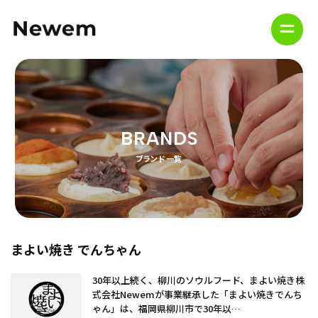
ホーム
ブランド一覧
BRANDS
会社概要
ブランド一覧
採用情報
ソーシャルメディアポリシー
まよい焼き でんちゃん
プライバシーポリシー
30年以上続く、柳川のソウルフード、まよい焼き株
式会社Newemが事業継承した「まよい焼きでんち
お問い合わせ
ゃん」は、福岡県柳川市で30年以…