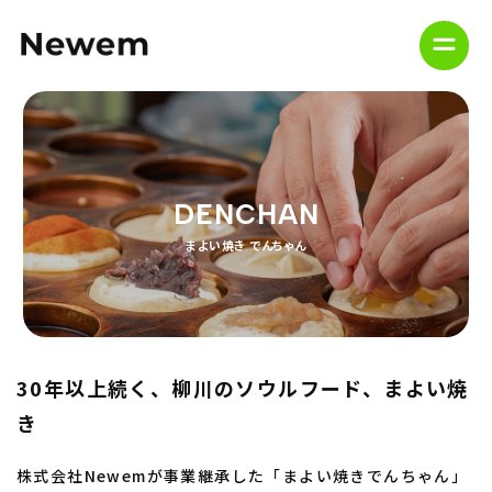
ホーム
ブランド一覧
DENCHAN
会社概要
まよい焼き でんちゃん
採用情報
ソーシャルメディアポリシー
30年以上続く、柳川のソウルフード、まよい焼
プライバシーポリシー
き
お問い合わせ
株式会社Newemが事業継承した「まよい焼きでんちゃん」