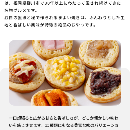
は、福岡県柳川市で30年以上にわたって愛され続けてきた
お知らせ
名物グルメです。
独自の製法と秘で作られるまよい焼きは、ふんわりとした生
地と香ばしい風味が特徴の絶品のおやつです。
スタッフブログ
一口頬張ると広がる甘さと香ばしさが、どこか懐かしい味わ
いを感じさせます。15種類にもなる豊富な味のバリエーショ